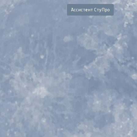
Ассистент СтуПро