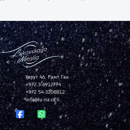
Херут 46, Рамт Ган
+972 3-6912774
2
+972 54-3108812
info@lu-na.co.il