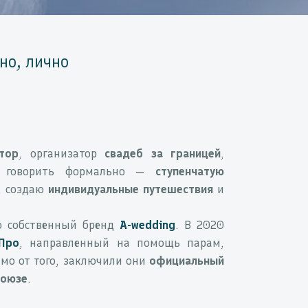
но, лично
тор
, организатор
свадеб за границей
,
 говорить формально —
ступенчатую
, создаю
индивидуальные путешествия
и
ю собственный бренд
A-wedding
. В 2020
уПро
, направленный на помощь парам,
имо от того, заключили они
официальный
союзе
.