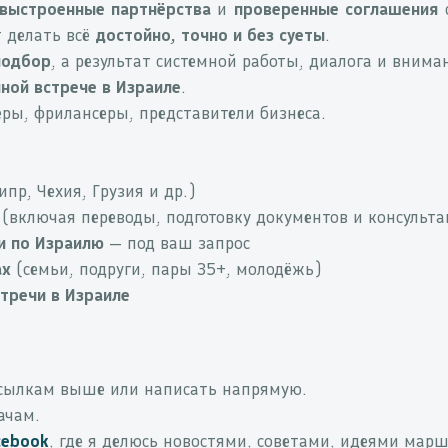
выстроенные партнёрства
и
проверенные соглашения
с
 делать всё
достойно, точно и без суеты
.
подбор
, а результат системной работы, диалога и внима
ной встрече в Израиле
.
ры, фрилансеры, представители бизнеса.
ипр, Чехия, Грузия и др.)
(включая переводы, подготовку документов и консульт
и по Израилю
— под ваш запрос
ах
(семьи, подруги, пары 35+, молодёжь)
тречи в Израиле
сылкам выше или написать напрямую.
ачам.
cebook
, где я делюсь новостями, советами, идеями марш