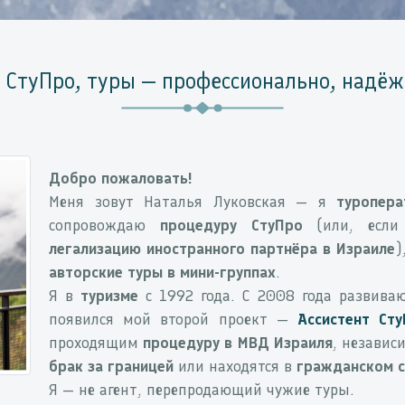
 СтуПро, туры — профессионально, надёж
Добро пожаловать!
Меня зовут Наталья Луковская — я
туропера
сопровождаю
процедуру СтуПро
(или, если
легализацию иностранного партнёра в Израиле
)
авторские туры в мини-группах
.
Я в
туризме
с 1992 года. С 2008 года развива
появился мой второй проект —
Ассистент Ст
проходящим
процедуру в МВД Израиля
, независ
брак за границей
или находятся в
гражданском 
Я — не агент, перепродающий чужие туры.