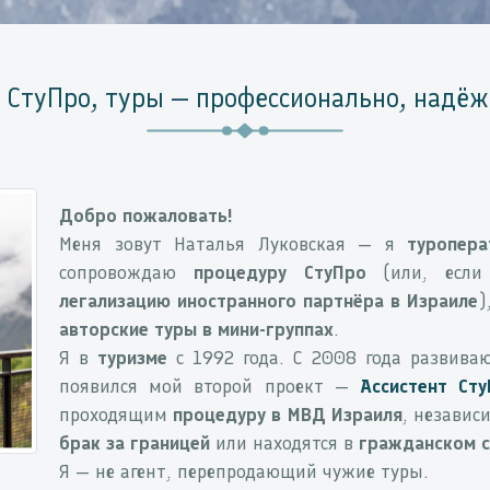
 СтуПро, туры — профессионально, надёж
Добро пожаловать!
Меня зовут Наталья Луковская — я
туропера
сопровождаю
процедуру СтуПро
(или, если
легализацию иностранного партнёра в Израиле
)
авторские туры в мини-группах
.
Я в
туризме
с 1992 года. С 2008 года развива
появился мой второй проект —
Ассистент Ст
проходящим
процедуру в МВД Израиля
, независ
брак за границей
или находятся в
гражданском 
Я — не агент, перепродающий чужие туры.