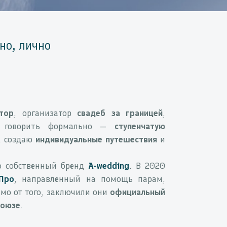
но, лично
тор
, организатор
свадеб за границей
,
 говорить формально —
ступенчатую
, создаю
индивидуальные путешествия
и
ю собственный бренд
A-wedding
. В 2020
уПро
, направленный на помощь парам,
имо от того, заключили они
официальный
союзе
.