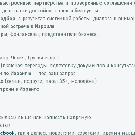
выстроенные партнёрства
и
проверенные соглашения
с
 делать всё
достойно, точно и без суеты
.
подбор
, а результат системной работы, диалога и внима
ной встрече в Израиле
.
ры, фрилансеры, представители бизнеса.
ипр, Чехия, Грузия и др.)
(включая переводы, подготовку документов и консульт
и по Израилю
— под ваш запрос
ах
(семьи, подруги, пары 35+, молодёжь)
тречи в Израиле
сылкам выше или написать напрямую.
ачам.
cebook
, где я делюсь новостями, советами, идеями марш