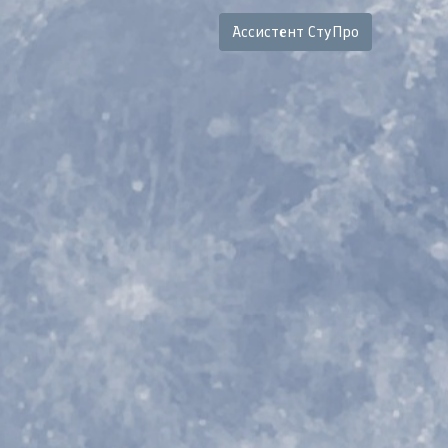
Ассистент СтуПро