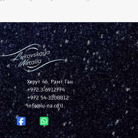
Херут 46, Рамт Ган
+972 3-6912774
2
+972 54-3108812
info@lu-na.co.il