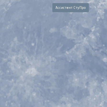
Ассистент СтуПро