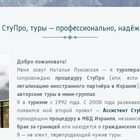
 СтуПро, туры — профессионально, надёж
Добро пожаловать!
Меня зовут Наталья Луковская — я
туропера
сопровождаю
процедуру СтуПро
(или, если
легализацию иностранного партнёра в Израиле
)
авторские туры в мини-группах
.
Я в
туризме
с 1992 года. С 2008 года развива
появился мой второй проект —
Ассистент Ст
проходящим
процедуру в МВД Израиля
, независ
брак за границей
или находятся в
гражданском 
Я — не агент, перепродающий чужие туры.