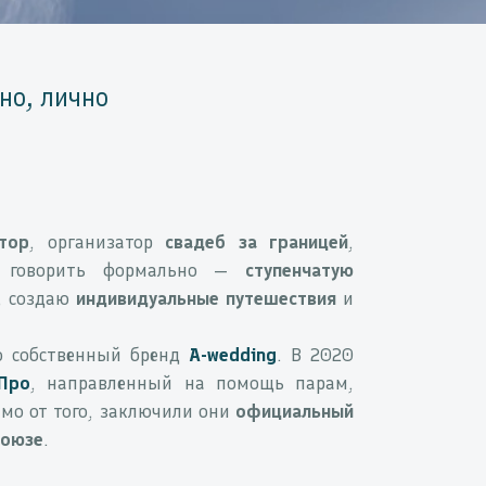
но, лично
тор
, организатор
свадеб за границей
,
 говорить формально —
ступенчатую
, создаю
индивидуальные путешествия
и
ю собственный бренд
A-wedding
. В 2020
уПро
, направленный на помощь парам,
имо от того, заключили они
официальный
союзе
.