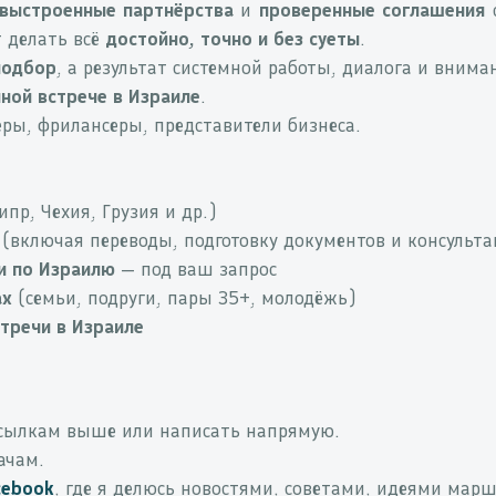
выстроенные партнёрства
и
проверенные соглашения
с
 делать всё
достойно, точно и без суеты
.
подбор
, а результат системной работы, диалога и внима
ной встрече в Израиле
.
ры, фрилансеры, представители бизнеса.
ипр, Чехия, Грузия и др.)
(включая переводы, подготовку документов и консульт
и по Израилю
— под ваш запрос
ах
(семьи, подруги, пары 35+, молодёжь)
тречи в Израиле
сылкам выше или написать напрямую.
ачам.
cebook
, где я делюсь новостями, советами, идеями марш