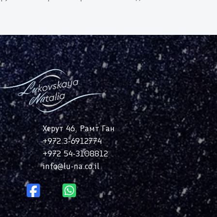
Херут 46, Рамт Ган
+972 3-6912774
2
+972 54-3108812
info@lu-na.co.il